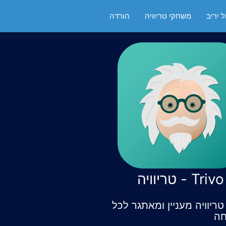
 יריב
משחקי טריוויה
הורדה
Trivo - טריוויה
ריוויה מעניין ומאתגר לכל
ה