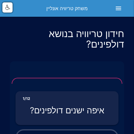
menu
משחק טריוויה אונליין
חידון טריוויה בנושא
דולפינים?
1/12
איפה ישנים דולפינים?