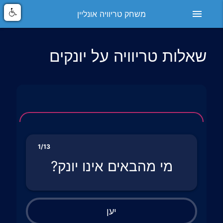
menu
משחק טריוויה אונליין
שאלות טריוויה על יונקים
1/13
מי מהבאים אינו יונק?
יען