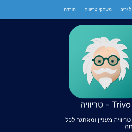
 יריב
משחקי טריוויה
הורדה
Trivo - טריוויה
ריוויה מעניין ומאתגר לכל
ה