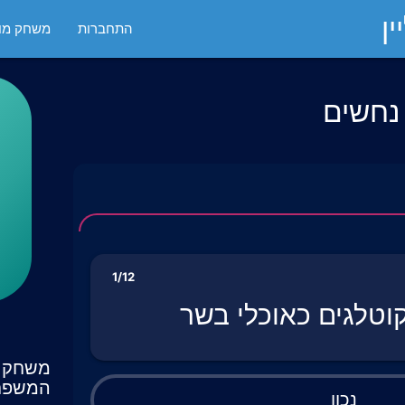
ן
התחברות
משחק מול
 נחשים
1/12
וטלגים כאוכלי בשר
משחק ט
המשפח
נכון