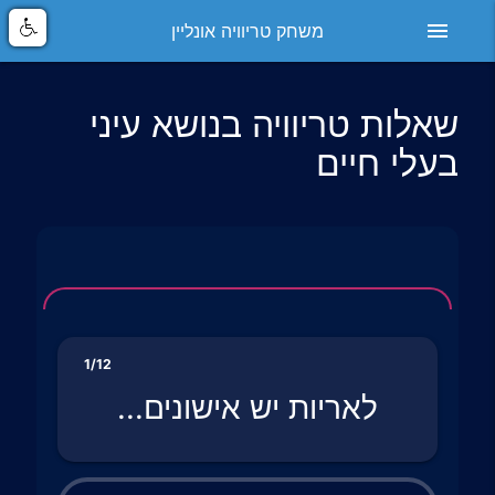
menu
משחק טריוויה אונליין
שאלות טריוויה בנושא עיני
בעלי חיים
1/12
לאריות יש אישונים...