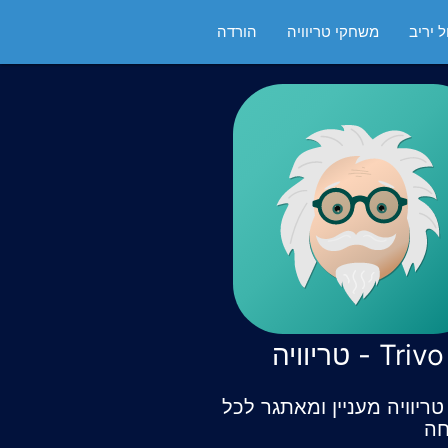
 יריב
משחקי טריוויה
הורדה
Trivo - טריוויה
ריוויה מעניין ומאתגר לכל
ה