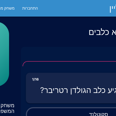
ן
התחברות
משחק מול
א כלבים
1/16
יע כלב הגולדן רטריבר?
משחק ט
המשפח
סקוטלנד