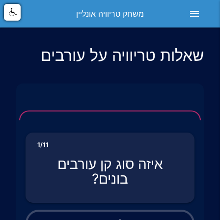
menu
משחק טריוויה אונליין
שאלות טריוויה על עורבים
1/11
איזה סוג קן עורבים
בונים?