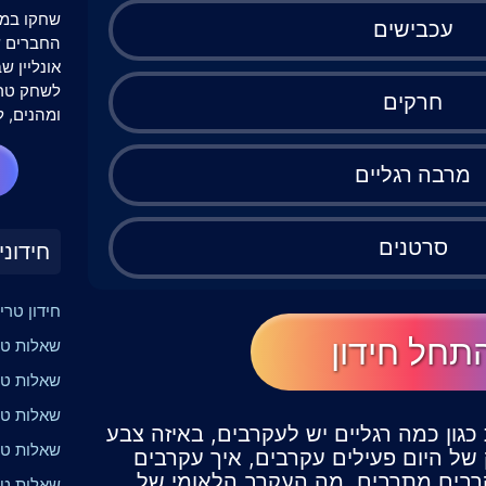
שחקו במש
עכבישים
אונליין 
לשחק טרי
חרקים
ומהנים, ל
מרבה רגליים
סרטנים
חידוני
חידון טרי
תחל חידון
שאלות טרי
שאלות טר
שאלות טר
כגון כמה רגליים יש לעקרבים, באיזה צבע
שאלות טרי
של היום פעילים עקרבים, איך עקרבים
רבים מתרבים, מה העקרב הלאומי של
שאלות טר