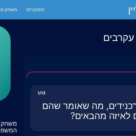
ן
התחברות
משחק מול
 עקרבים
1/13
כנידים, מה שאומר שהם
 לאיזה מהבאים?
משחק ט
המשפח