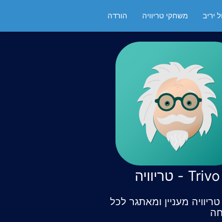
 יריב
משחקי טריוויה
הורדה
Trivo - טריוויה
ריוויה מעניין ומאתגר לכל
ה