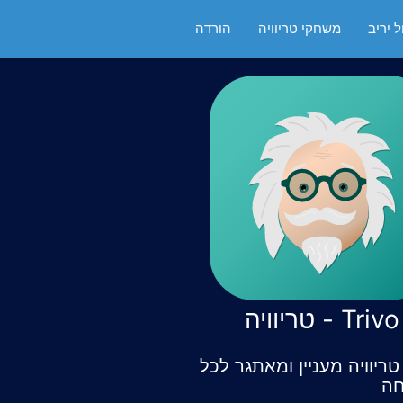
 יריב
משחקי טריוויה
הורדה
Trivo - טריוויה
ריוויה מעניין ומאתגר לכל
ה