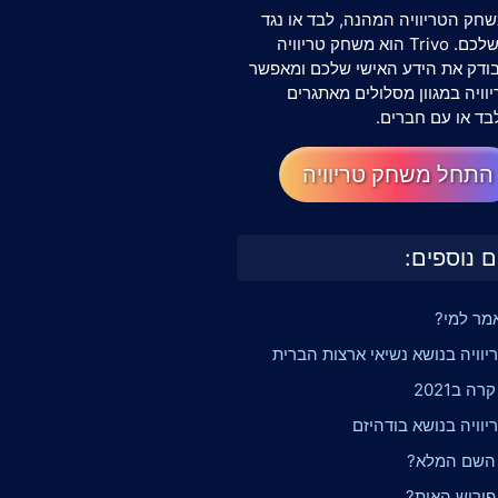
חק הטריוויה המהנה, לבד או נגד
החברים שלכם. Trivo הוא משחק טריוויה
שבודק את הידע האישי שלכם ומאפשר
וויה במגוון מסלולים מאתגרים
בד או עם חברים.
התחל משחק טריוויה
ם נוספים:
אמר למי?
יוויה בנושא נשיאי ארצות הברית
ה ב2021
וויה בנושא בודהיזם
 השם המלא?
פירוש האות?