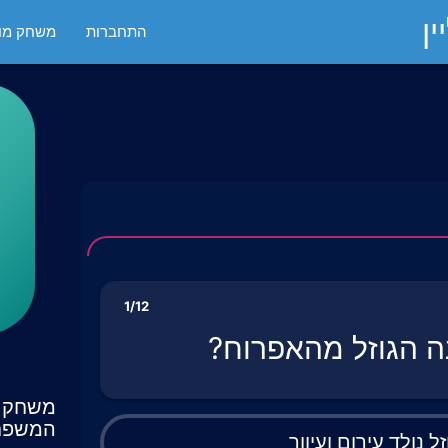
ן
התחברות
משחק מול
1/12
 הגוזל מהאפרוח?
משחק ט
המשפח
ל נולד עירום ועיוור