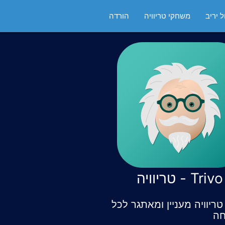
 יריב
משחקי טריוויה
הורדה
Trivo - טריוויה
ריוויה מעניין ומאתגר לכל
ה