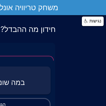
משחק טריוויה אונליי
נגישות
חידון מה ההבדל?
במה שונה
הגוז