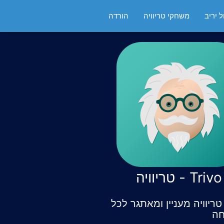
 יריב
משחקי טריוויה
הורדה
Trivo - טריוויה
ריוויה מעניין ומאתגר לכל
ה