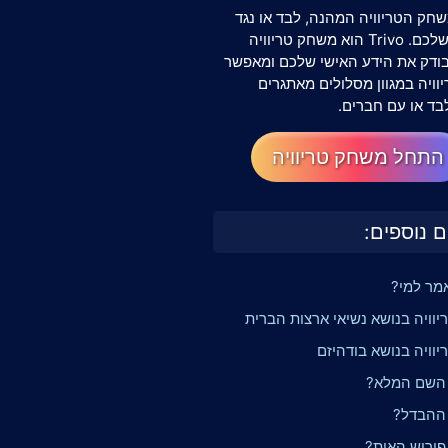
חק הטריוויה המהנה, לבד או נגד
החברים שלכם. Trivo הוא משחק טריוויה
שבודק את הידע האישי שלכם ומאפשר
וויה במגוון מסלולים מאתגרים
בד או עם חברים.
התחל משחק טריוויה
ם נוספים:
אמר למי?
יוויה בנושא נשיאי ארצות הברית
וויה בנושא בודהיזם
 השם המלא?
 ההבדל?
פירוש האות?