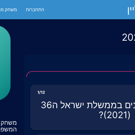
ן
התחברות
משחק מול
1/12
מי היה שר הפנים בממשלת ישראל ה36
(2021)?
משחק ט
המשפח