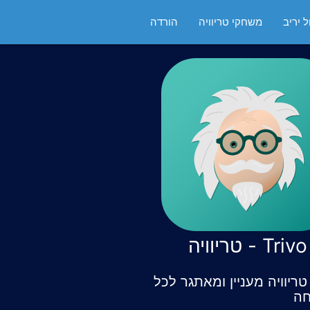
 יריב
משחקי טריוויה
הורדה
Trivo - טריוויה
ריוויה מעניין ומאתגר לכל
ה