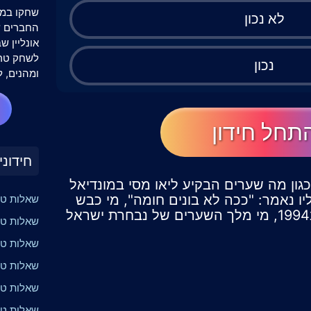
שחקו במש
לא נכון
אונליין 
לשחק טרי
נכון
ומהנים, ל
תחל חידון
חידוני
גון מה שערים הבקיע ליאו מסי במונדיאל
עליו נאמר: "ככה לא בונים חומה", מי כבש
שאלות טר
את שער הניצחון על צרפת ב1994, מי מלך השערים של נבחרת ישראל
שאלות טרי
שאלות טר
שאלות טר
שאלות טרי
שאלות טר