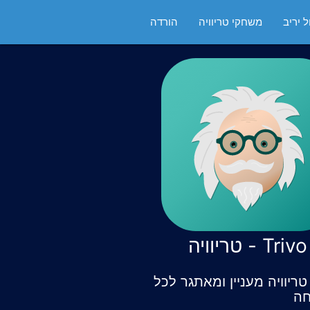
 יריב
משחקי טריוויה
הורדה
Trivo - טריוויה
ריוויה מעניין ומאתגר לכל
ה