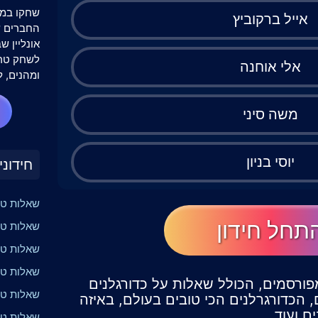
שחקו במש
אייל ברקוביץ
אונליין 
לשחק טרי
אלי אוחנה
ומהנים, ל
משה סיני
יוסי בניון
חידוני
שאלות טר
תחל חידון
שאלות טר
שאלות טר
שאלות טרי
 מפורסמים, הכולל שאלות על כדורגלנים
שאלות טר
, הכדורגרלנים הכי טובים בעולם, באיזה
ם ועוד.
שאלות טרי