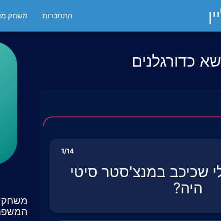
ן
התחברות
משחק מול
שא כדורגלנים
1/14
י שכיכב במנצ'סטר סיטי
היה?
משחק ט
המשפח