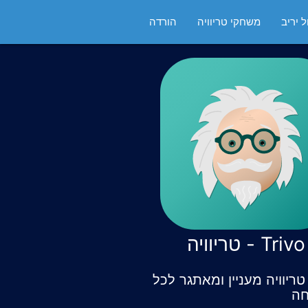
 יריב
משחקי טריוויה
הורדה
Trivo - טריוויה
ריוויה מעניין ומאתגר לכל
ה