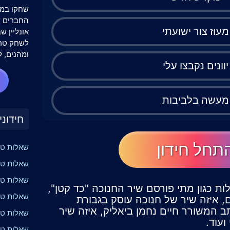
שחקו במש
מעוז צור ישועתי
אונליין 
לשחק טרי
ומהנים, ל
יוונים נקבצו עלי
מעשה בלביבות
חידוני
תחל חידון
שאלות טרי
שאלות טרי
שאלות טר
לות כגון מתי פורסם שיר החנוכה "כד קטן",
שאלות טרי
, איזה שיר של חנוכה עוסק בגבורת
ב המשורר חיים נחמן ביאליק, איזה שיר
שאלות טרי
עוד.
שאלות טר