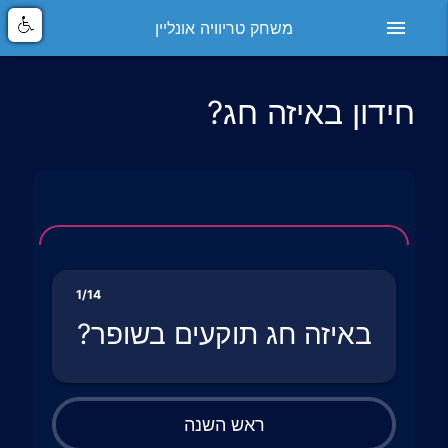
menu
משחק טריוויה אונליין
חידון באיזה חג?
1/14
באיזה חג תוקעים בשופר?
ראש השנה