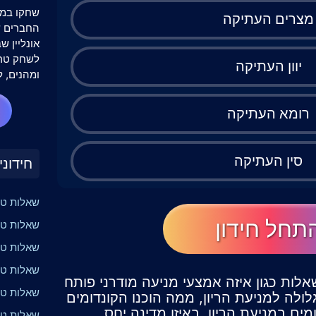
שחקו במש
מצרים העתיקה
אונליין 
לשחק טרי
יוון העתיקה
ומהנים, ל
רומא העתיקה
סין העתיקה
חידוני
שאלות טר
תחל חידון
שאלות טר
שאלות טרי
שאלות טר
אלות כגון איזה אמצעי מניעה מודרני פותח
שאלות טר
ולה למניעת הריון, ממה הוכנו הקונדומים
מים במניעת הריון, באיזו מדינה יחס
שאלות טרי