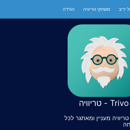
 יריב
משחקי טריוויה
הורדה
Trivo - טריוויה
ריוויה מעניין ומאתגר לכל
ה