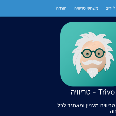
 יריב
משחקי טריוויה
הורדה
Trivo - טריוויה
ריוויה מעניין ומאתגר לכל
ה