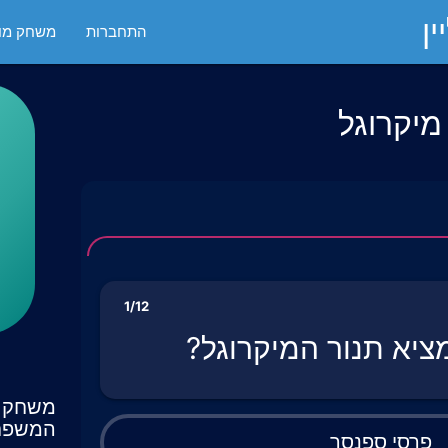
ן
התחברות
משחק מול
מיקרוגל
1/12
יא תנור המיקרוגל?
משחק ט
המשפח
פרסי ספנסר