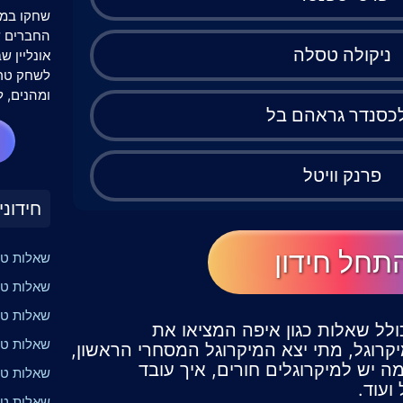
שחקו במש
ניקולה טסלה
אונליין 
לשחק טרי
ומהנים, ל
כסנדר גראהם בל
פרנק וויטל
חידוני
תחל חידון
שאלות טר
שאלות טר
שאלות טר
כולל שאלות כגון איפה המציאו את
שאלות טרי
קרוגל, מתי יצא המיקרוגל המסחרי הראשון,
ה יש למיקרוגלים חורים, איך עובד
שאלות טרי
ועוד.
שאלות טרי