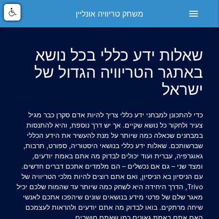
menu
משחק טריוויה אונליין
שאלות ידע כללי בכל נושא
באתגר הטריוויה הגדול של
ישראל
כדי להתכונן למבחני ידע כללי צריך להיות אדם סקרן כבר מגיל
צעיר ולחקור כל נושא שקיים. אך יש דרך נוספת, והיא להתנסות
במבחנים שכאלה כמה שיותר על מנת להעשיר את הידע הכללי
שברשותכם.
שאלות ידע כללי
בנושאי היסטוריה, ספורט, תרבות,
גאוגרפיה, עברית ועוד יכולים לבדוק מה אתם באמת יודעים,
ומצד שני – גם אם נכשלים – הם מלמדים אתכם דברים חדשים.
עם הניסיון בא הניסיון, ואם אתם רוצים להיות מלכי הטריוויה של
Trivo, הדרך היחידה היא לשחק כמה שיותר עד שהמוח שלכם יכיל
מאגר שלם של פרטי מידע בנושאים שונים שיהפכו אתכם לאנשי
שיחה מרתקים. בואו לבדוק מה אתם יודעים ולהראות לעצמכם
האם אתם באמת גאונים כמו שאתם חושבים.