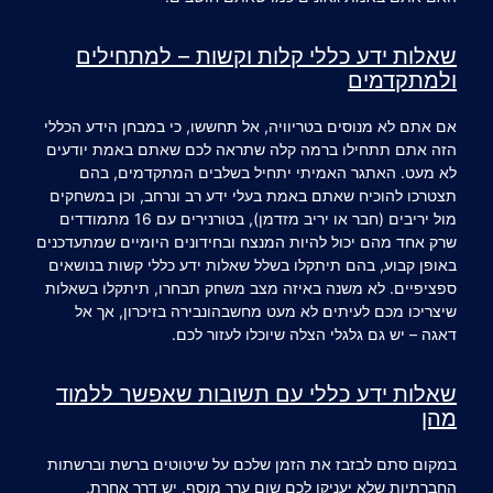
שאלות ידע כללי קלות
וקשות – למתחילים
ולמתקדמים
אם אתם לא מנוסים בטריוויה, אל תחששו, כי במבחן הידע הכללי
הזה אתם תתחילו ברמה קלה שתראה לכם שאתם באמת יודעים
לא מעט. האתגר האמיתי יתחיל בשלבים המתקדמים, בהם
תצטרכו להוכיח שאתם באמת בעלי ידע רב ונרחב, וכן במשחקים
מול יריבים (חבר או יריב מזדמן), בטורנירים עם 16 מתמודדים
שרק אחד מהם יכול להיות המנצח ובחידונים היומיים שמתעדכנים
באופן קבוע, בהם תיתקלו בשלל
שאלות ידע כללי קשות
בנושאים
ספציפיים. לא משנה באיזה מצב משחק תבחרו, תיתקלו בשאלות
שיצריכו מכם לעיתים לא מעט מחשבהונבירה בזיכרון, אך אל
דאגה – יש גם גלגלי הצלה שיוכלו לעזור לכם.
שאלות ידע כללי עם תשובות
שאפשר ללמוד
מהן
במקום סתם לבזבז את הזמן שלכם על שיטוטים ברשת וברשתות
החברתיות שלא יעניקו לכם שום ערך מוסף, יש דרך אחרת,