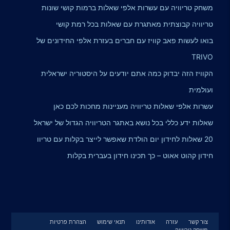
משחק טריוויה עם עשרות אלפי שאלות ברמות קושי שונות
טריוויה קבוצתית מאתגרת עם שאלות בכל רמת קושי
בואו לעשות פאב קוויז עם חברים בעזרת אלפי החידונים של
TRIVO
הקוויז הזה יבדוק כמה אתם יודעים על היסטוריה ישראלית
ועולמית
עשרות אלפי שאלות טריוויה מעניינות מחכות לכם כאן
שאלות ידע כללי בכל נושא באתגר הטריוויה הגדול של ישראל
20 שאלות לחידון יום הולדת שאפשר לייצר בקלות עם טריוו
חידון קהוט אאוט – כך תכינו חידון בעברית בקלות
צור קשר
עזרה
אודותינו
תנאי שימוש
הצהרת פרטיות