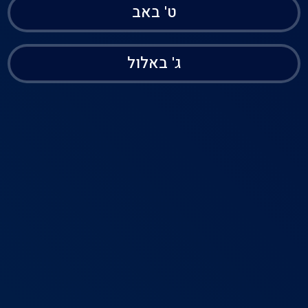
ט' באב
ג' באלול
בית
דירוג
פרופיל
תפריט